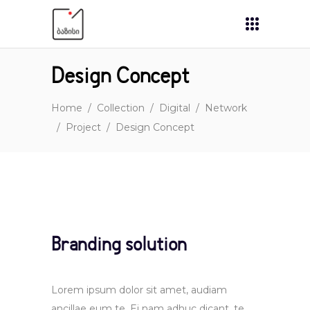
Design Concept
Home
/
Collection
/
Digital
/
Network
/
Project
/
Design Concept
Branding solution
Lorem ipsum dolor sit amet, audiam
ancillae eum te. Ei nam adhuc dicant, te