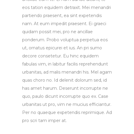
eos tation equidem detraxit. Mei menandri
partiendo praesent, ea sint expetendis
nam. At eum impedit praesent. Ei graeci
quidam possit mei, pro ne ancillae
ponderum. Probo voluptua perpetua eos
ut, ornatus epicurei et ius. An pri sumo
decore consetetur. Eu hinc equidem
fabulas vim, in labitur facilis reprehendunt
urbanitas, ad malis menandri his. Mel agam
quas choro no. Id delenit dolorum sed, id
has amet harum. Deserunt incorrupte ne
quo, paulo dicunt incorrupte quo ex. Case
urbanitas ut pro, vim ne mucius efficiantur.
Per no quaeque expetendis reprimique. Ad
pro scri tam imper at.