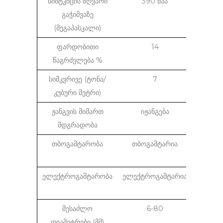
სიმტკიცის ზღვარი
390 მპა
10
გაჭიმვაზე
(მეგაპასკალი)
ფარდობითი
14
წაგრძელება %
სიმკვრივე (ტონა/
7
კუბური მეტრი)
ჟანგვის მიმართ
იჟანგება
არ ი
მდგრადობა
თბოგამტარობა
თბოგამტარია
არ
თბო
ელექტროგამტარობა
ელექტროგამტარია
არ
ელექტ
შესაძლო
6-80
დიამეტრები (მმ)