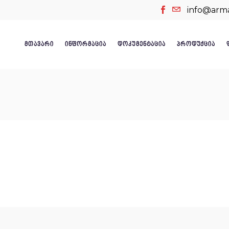
info@arm
ᲛᲗᲐᲕᲐᲠᲘ
ᲘᲜᲤᲝᲠᲛᲐᲪᲘᲐ
ᲓᲝᲙᲣᲛᲔᲜᲢᲐᲪᲘᲐ
ᲞᲠᲝᲓᲣᲥᲪᲘᲐ