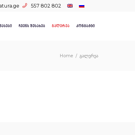
atura.ge
557 802 802
ᲤᲐᲡᲔᲑᲘ
ᲩᲕᲔᲜᲡ ᲨᲔᲡᲐᲮᲔᲑ
ᲒᲐᲚᲔᲠᲔᲐ
ᲙᲝᲜᲢᲐᲥᲢᲘ
Home
/
გალერეა