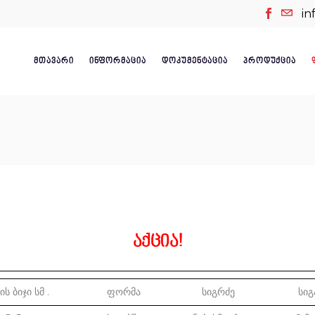
in
ᲛᲗᲐᲕᲐᲠᲘ
ᲘᲜᲤᲝᲠᲛᲐᲪᲘᲐ
ᲓᲝᲙᲣᲛᲔᲜᲢᲐᲪᲘᲐ
ᲞᲠᲝᲓᲣᲥᲪᲘᲐ
აქცია!
ს ბიჯი სმ .
ფორმა
სიგრძე
სიგ