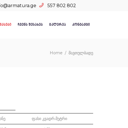
fo@armatura.ge
557 802 802
ᲤᲐᲡᲔᲑᲘ
ᲩᲕᲔᲜᲡ ᲨᲔᲡᲐᲮᲔᲑ
ᲒᲐᲚᲔᲠᲔᲐ
ᲙᲝᲜᲢᲐᲥᲢᲘ
Home
/
მავთულბადე
ანე
ფასი კვადრ.მეტრი