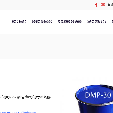
in
ᲛᲗᲐᲕᲐᲠᲘ
ᲘᲜᲤᲝᲠᲛᲐᲪᲘᲐ
ᲓᲝᲙᲣᲛᲔᲜᲢᲐᲪᲘᲐ
ᲞᲠᲝᲓᲣᲥᲪᲘᲐ
ქარებელი. დაფასოებულია 5კგ,
ლად დაგვიკავშირდით.