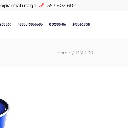
fo@armatura.ge
557 802 802
ᲤᲐᲡᲔᲑᲘ
ᲩᲕᲔᲜᲡ ᲨᲔᲡᲐᲮᲔᲑ
ᲒᲐᲚᲔᲠᲔᲐ
ᲙᲝᲜᲢᲐᲥᲢᲘ
Home
/
DMP-30