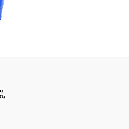
ში
იის